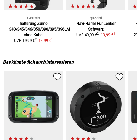
Garmin
gazzini
halterung Zumo
Navi-Halter Für Lenker
Kf
340/345/346/350/390/395/396LM
Schwarz
1
2
ohne Kabel
19,99 €
210
UVP
49,99 €
1
2
14,99 €
UVP
19,99 €
Das könnte dich auch interessieren