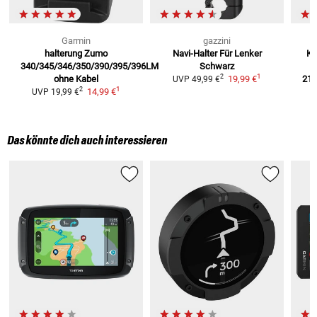
Garmin
gazzini
halterung Zumo
Navi-Halter Für Lenker
Kf
340/345/346/350/390/395/396LM
Schwarz
1
2
ohne Kabel
19,99 €
210
UVP
49,99 €
1
2
14,99 €
UVP
19,99 €
Das könnte dich auch interessieren