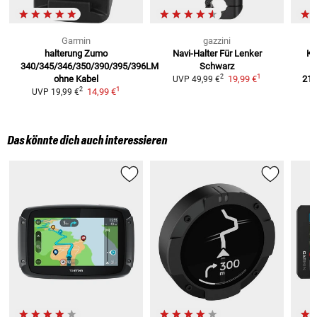
Garmin
gazzini
halterung Zumo
Navi-Halter Für Lenker
Kf
340/345/346/350/390/395/396LM
Schwarz
1
2
ohne Kabel
19,99 €
210
UVP
49,99 €
1
2
14,99 €
UVP
19,99 €
Das könnte dich auch interessieren