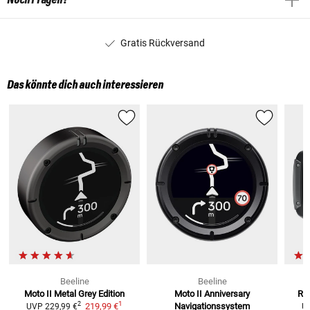
Gratis Rückversand
Das könnte dich auch interessieren
Beeline
Beeline
Moto II Metal Grey
Edition
Moto II Anniversary
Rid
1
2
219,99 €
Navigationssystem
UVP
229,99 €
U