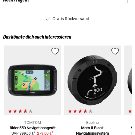
Gratis Rückversand
Das könnte dich auch interessieren
TOMTOM
Beeline
Rider 550
Navigationsgerät
Moto II Black
Mo
1
2
279,00 €
Navigationssystem
UVP
399,00 €
U