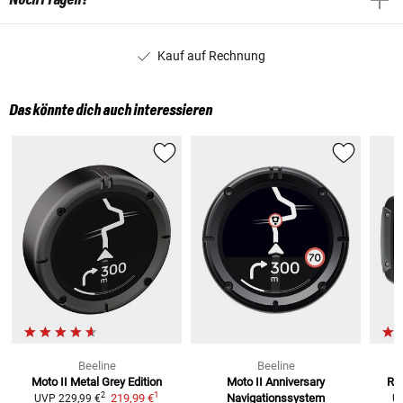
Kauf auf Rechnung
Das könnte dich auch interessieren
Beeline
Beeline
Moto II Metal Grey
Edition
Moto II Anniversary
Rid
1
2
219,99 €
Navigationssystem
UVP
229,99 €
U