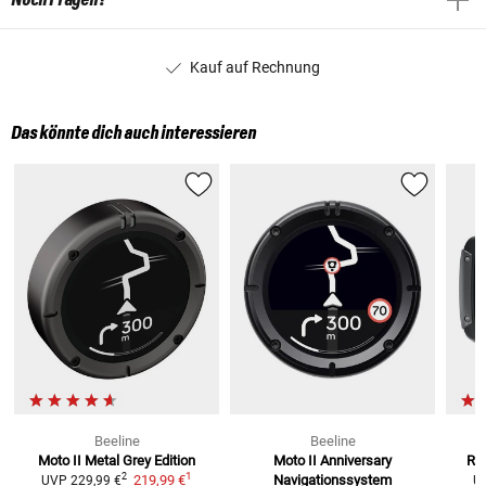
Kauf auf Rechnung
Das könnte dich auch interessieren
Beeline
Beeline
Moto II Metal Grey
Edition
Moto II Anniversary
Rid
1
2
219,99 €
Navigationssystem
UVP
229,99 €
U