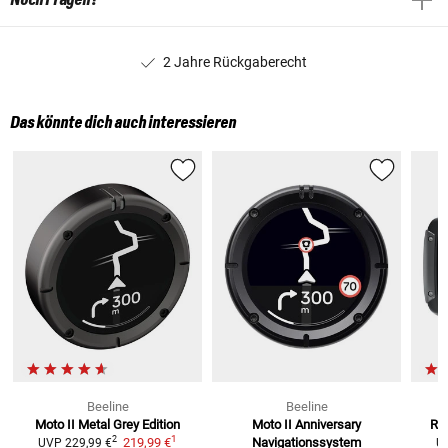
2 Jahre Rückgaberecht
Das könnte dich auch interessieren
Beeline
Beeline
Moto II Metal Grey
Edition
Moto II Anniversary
Rid
1
2
219,99 €
Navigationssystem
UVP
229,99 €
U