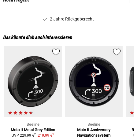
2 Jahre Rückgaberecht
Das könnte dich auch interessieren
Beeline
Beeline
Moto II Metal Grey
Edition
Moto II Anniversary
Rid
1
2
219,99 €
Navigationssystem
UVP
229,99 €
U