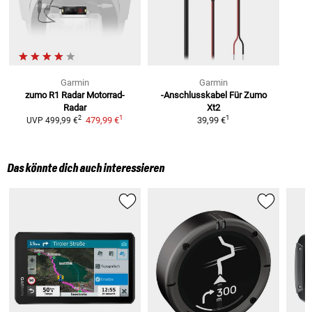
Garmin
Garmin
zumo R1 Radar Motorrad-
-Anschlusskabel Für Zumo
Radar
Xt2
1
1
2
479,99 €
39,99 €
UVP
499,99 €
Das könnte dich auch interessieren