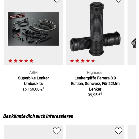
ABM
Highsider
Superbike Lenker
Lenkergriffe Ferrara 3.0
L
Umbaukits
Edition, Schwarz, Für 22Mm
1
ab
159,00 €
Lenker
1
39,95 €
Das könnte dich auch interessieren