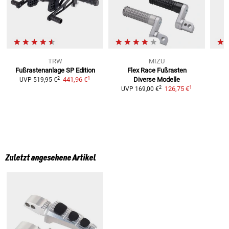
TRW
MIZU
Fußrastenanlage
SP Edition
Flex Race Fußrasten
1
2
441,96 €
Diverse Modelle
UVP
519,95 €
1
2
126,75 €
UVP
169,00 €
Zuletzt angesehene Artikel