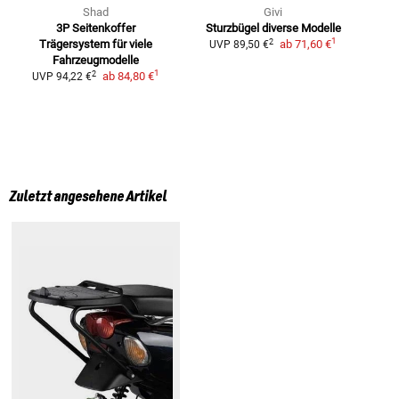
Shad
Givi
3P Seitenkoffer
Sturzbügel
diverse Modelle
1
2
Trägersystem
für viele
ab
71,60 €
UVP
89,50 €
Fahrzeugmodelle
1
2
ab
84,80 €
UVP
94,22 €
Zuletzt angesehene Artikel