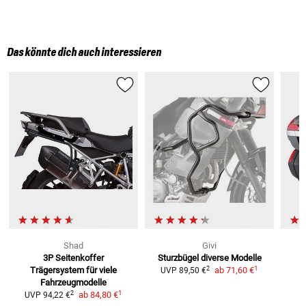
Das könnte dich auch interessieren
Shad
Givi
3P Seitenkoffer
Sturzbügel
diverse Modelle
1
2
Trägersystem
für viele
ab
71,60 €
UVP
89,50 €
Fahrzeugmodelle
1
2
ab
84,80 €
UVP
94,22 €