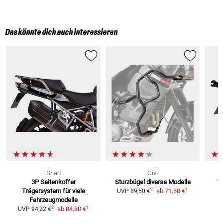
Das könnte dich auch interessieren
Shad
Givi
3P Seitenkoffer
Sturzbügel
diverse Modelle
T
1
2
Trägersystem
für viele
ab
71,60 €
UVP
89,50 €
Fahrzeugmodelle
1
2
ab
84,80 €
UVP
94,22 €