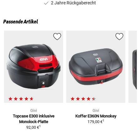
2 Jahre Rückgaberecht
Passende Artikel
Givi
Givi
Topcase E300
inklusive
Koffer E360N Monokey
1
Monolock-Platte
179,00 €
1
92,00 €