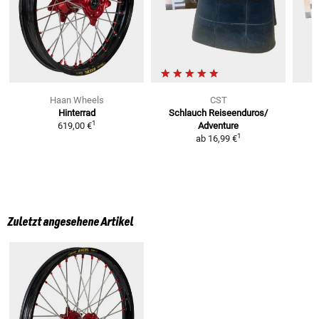
Haan Wheels
CST
Hinterrad
Schlauch Reiseenduros/
1
619,00 €
Adventure
1
ab
16,99 €
Zuletzt angesehene Artikel