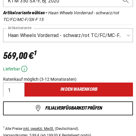
Haan Wheels Vorderrad - schwarz/rot
Artikelvariante wählen
-
TC/FC/MC-F/SX-F 15
Artikelvariante
1
569,00 €
Lieferbar
Ratenkauf möglich (3-12 Monatsraten)
IN DEN WARENKORB
FILIALVERFÜGBARKEIT PRÜFEN
1
Alle Preise
inkl. gesetzl. MwSt.
(Deutschland).
Versandkosten:
5,99 € (ab 199,00 € Bestellwert gratis).