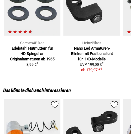
Screws4Bikes
HeinzBikes
Edelstahl Hutmuttern für
Nano Led Armaturen-
HD Spiegel
an
Blinker
mit Positionslicht
L
Originalarmaturen ab 1965
für H+D-Modelle
1
2
8,99 €
UVP
199,00 €
1
ab
179,97 €
Das könnte dich auch interessieren