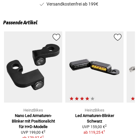
Versandkostenfrei ab 199€
Passende Artikel
HeinzBikes
HeinzBikes
Nano Led Armaturen-
Led Armaturen-Blinker
Blinker
mit Positionslicht
Schwarz
2
für H+D-Modelle
UVP
159,00 €
1
2
ab
119,25 €
UVP
199,00 €
1
ab
179,97 €