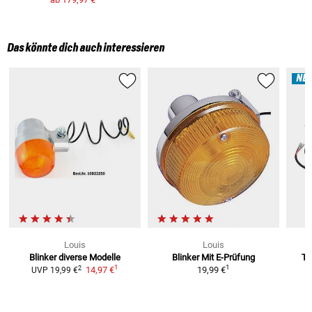
Das könnte dich auch interessieren
NE
Louis
Louis
Blinker
diverse Modelle
Blinker Mit E-Prüfung
Tr
1
1
2
14,97 €
19,99 €
UVP
19,99 €