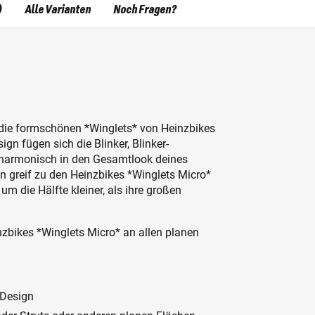
)
Alle Varianten
Noch Fragen?
h die formschönen *Winglets* von Heinzbikes
ign fügen sich die Blinker, Blinker-
r harmonisch in den Gesamtlook deines
nn greif zu den Heinzbikes *Winglets Micro*
um die Hälfte kleiner, als ihre großen
bikes *Winglets Micro* an allen planen
 Design