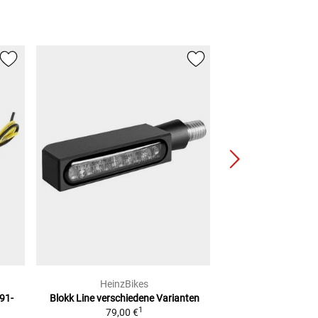
HeinzBikes
HeinzB
 91-
Blokk Line
verschiedene Varianten
Winglets Micro Led
1
79,00 €
H-D Modell