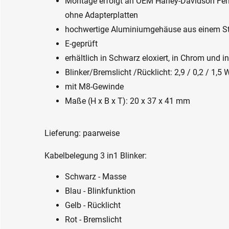
Montage erfolgt an OEM Harley-Davidson Fen
ohne Adapterplatten
hochwertige Aluminiumgehäuse aus einem St
E-geprüft
erhältlich in Schwarz eloxiert, in Chrom und
Blinker/Bremslicht /Rücklicht: 2,9 / 0,2 / 1,5 
mit M8-Gewinde
Maße (H x B x T): 20 x 37 x 41 mm
Lieferung: paarweise
Kabelbelegung 3 in1 Blinker:
Schwarz - Masse
Blau - Blinkfunktion
Gelb - Rücklicht
Rot - Bremslicht