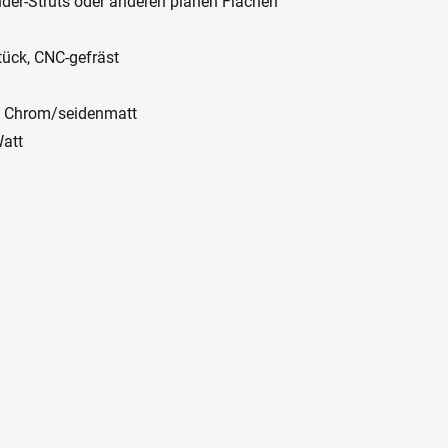
der-Struts oder anderen planen Flächen
ück, CNC-gefräst
 in Chrom/seidenmatt
Watt