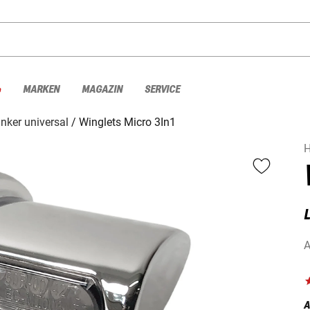
%
MARKEN
MAGAZIN
SERVICE
inker universal
Winglets Micro 3In1
H
A
A