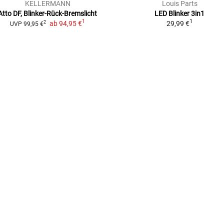
KELLERMANN
Louis Parts
Atto DF, Blinker-Rück-Bremslicht
LED Blinker 3in1
1
1
ab
94,95 €
29,99 €
2
UVP
99,95 €