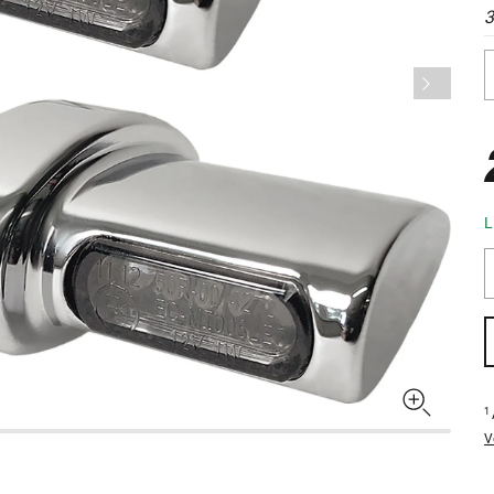
3
L
1
V