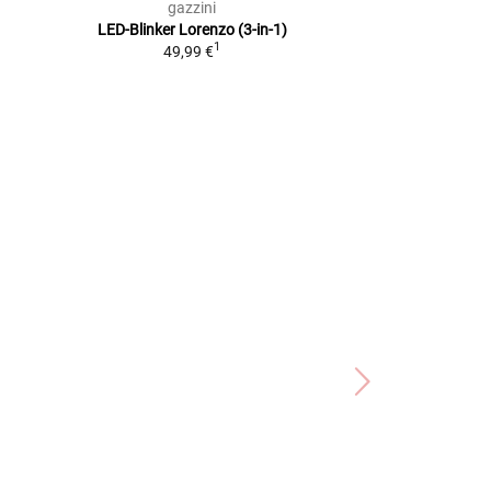
gazzini
Lou
LED-Blinker Lorenzo (3-in-1)
LED-Micro
1
49,99 €
2
UVP
19,99 €