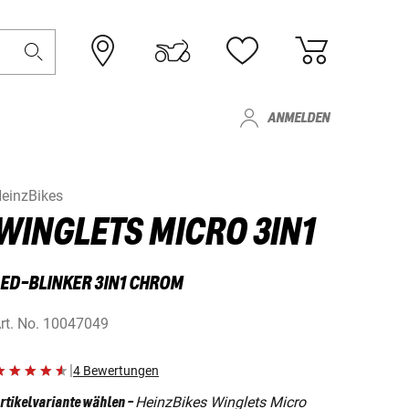
ANMELDEN
einzBikes
WINGLETS MICRO 3IN1
LED-BLINKER 3IN1 CHROM
rt. No.
10047049
|
4 Bewertungen
HeinzBikes Winglets Micro
rtikelvariante wählen
-