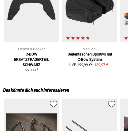
Hepco & Becker
Vanucci
C-BOW
Seitentaschen Sportivo
mit
ERSATZTRÄGERTEIL
C-Bow System
1
2
SCHWARZ
139,97 €
UVP
199,99 €
1
55,00 €
Das könnte dich auch interessieren