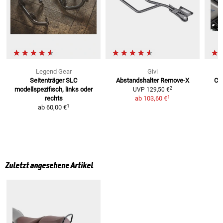
Legend Gear
Givi
Seitenträger SLC
Abstandshalter Remove-X
C-
2
modellspezifisch, links oder
UVP
129,50 €
1
rechts
ab
103,60 €
1
ab
60,00 €
Zuletzt angesehene Artikel