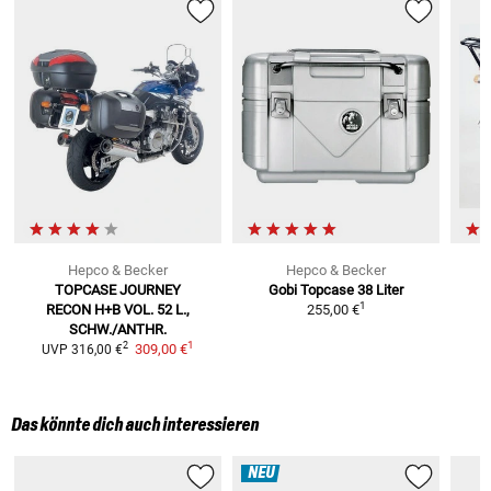
Hepco & Becker
Hepco & Becker
TOPCASE JOURNEY
Gobi Topcase
38 Liter
1
RECON H+B
VOL. 52 L.,
255,00 €
SCHW./ANTHR.
1
2
309,00 €
UVP
316,00 €
Das könnte dich auch interessieren
NEU