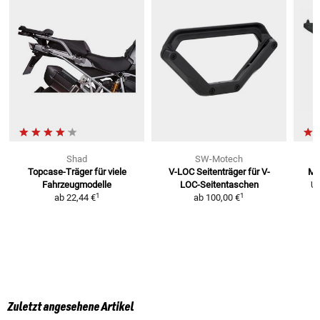
Shad
SW-Motech
Topcase-Träger
für viele
V-LOC Seitenträger
für V-
Mo
Fahrzeugmodelle
LOC-Seitentaschen
U
1
1
ab
22,44 €
ab
100,00 €
Zuletzt angesehene Artikel