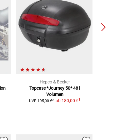
Hepco & Becker
Hepco & 
ion
Topcase *Journey 50*
48 l
Topcase Or
Volumen
2
UVP
235,00 €
1
ab
180,00 €
2
UVP
195,00 €