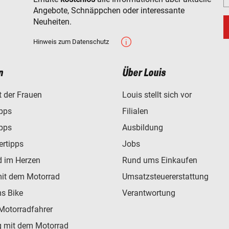
Angebote, Schnäppchen oder interessante
Neuheiten.
Hinweis zum Datenschutz
n
Über Louis
t der Frauen
Louis stellt sich vor
ipps
Filialen
ipps
Ausbildung
ertipps
Jobs
d im Herzen
Rund ums Einkaufen
mit dem Motorrad
Umsatzsteuererstattung
s Bike
Verantwortung
Motorradfahrer
 mit dem Motorrad