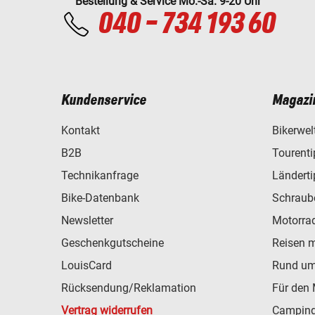
Bestellung & Service Mo.-Sa. 9-20 Uhr
040 - 734 193 60
Kundenservice
Magazi
Kontakt
Bikerwel
B2B
Tourent
Technikanfrage
Ländert
Bike-Datenbank
Schraub
Newsletter
Motorra
Geschenkgutscheine
Reisen 
LouisCard
Rund um
Rücksendung/Reklamation
Für den 
Vertrag widerrufen
Camping