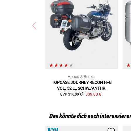
Hepco & Becker
TOPCASE JOURNEY RECON H+B
VOL. 52 L., SCHW./ANTHR.
1
309,00 €
2
UVP
316,00 €
Das könnte dich auch interessiere
NEU