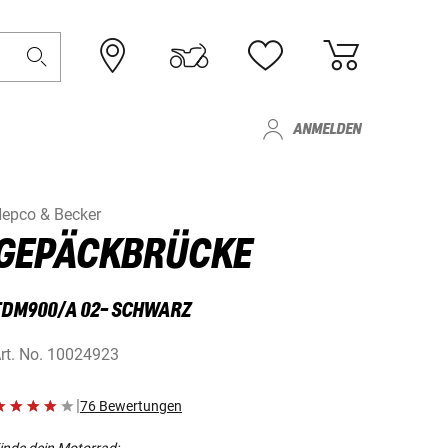
ANMELDEN
epco & Becker
GEPÄCKBRÜCKE
TDM900/A 02- SCHWARZ
rt. No.
10024923
|
76 Bewertungen
inde dein Motorrad: