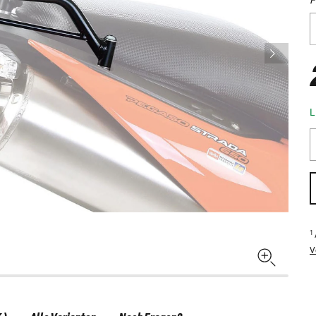
L
1
V