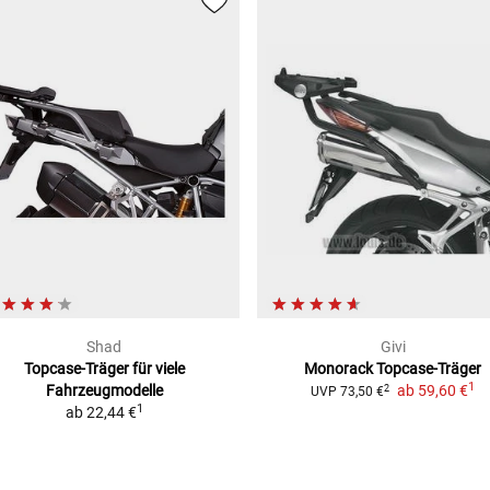
Shad
Givi
Topcase-Träger
für viele
Monorack Topcase-Träger
1
Fahrzeugmodelle
ab
59,60 €
2
UVP
73,50 €
1
ab
22,44 €