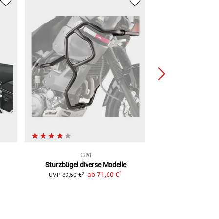
Givi
Giv
Sturzbügel
diverse Modelle
Topcase-
1
ab
71,60 €
Monokey/M
2
UVP
89,50 €
2
UVP
8,00 €