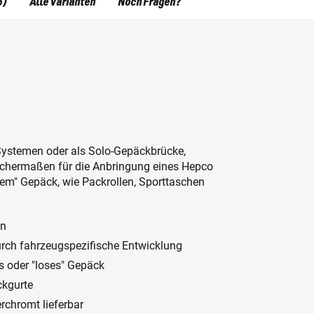
6)
Alle Varianten
Noch Fragen?
Systemen oder als Solo-Gepäckbrücke,
leichermaßen für die Anbringung eines Hepco
sem" Gepäck, wie Packrollen, Sporttaschen
on
rch fahrzeugspezifische Entwicklung
s oder "loses" Gepäck
ckgurte
erchromt lieferbar