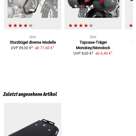
Givi
Givi
Sturzbügel
diverse Modelle
Topcase-Träger
T
1
2
ab
71,60 €
Monokey/Monolock
UVP
89,50 €
1
2
ab
6,40 €
UVP
8,00 €
Zuletzt angesehene Artikel