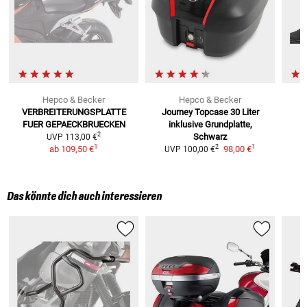
Hepco & Becker
Hepco & Becker
VERBREITERUNGSPLATTE
Journey Topcase 30 Liter
V
FUER GEPAECKBRUECKEN
inklusive Grundplatte,
2
Schwarz
UVP
113,00 €
1
1
2
ab
109,50 €
98,00 €
UVP
100,00 €
Das könnte dich auch interessieren