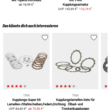
MX Topend Dichtsatz
Uni. Pivot
1
ab
18,99 €
Kupplungsarmatur
1
2
116,79 €
UVP
145,99 €
Das könnte dich auch interessieren
TRW
TRW
Kupplungs-Super Kit
Kupplungslamellen-Sets
für
Lamellen-/Stahlscheiben,Federn,Dichtung
Ölbad- und
1
2
ab
75,96 €
Trockenkupplungen
UVP
84,40 €