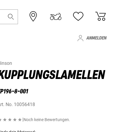
ANMELDEN
inson
KUPPLUNGSLAMELLEN
FP196-8-001
rt. No.
10056418
|
Noch keine Bewertungen.
inde dein Motorrad: