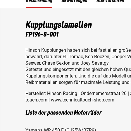
Beschreibung
Bewertungen
Alle Varianten
Kupplungslamellen
FP196-8-001
Hinson Kupplungen haben sich bei fast allen groß
bewährt, darunter Eli Tomac, Ken Roczen, Cooper We
Seewer, Chase Sexton und Joey Savatgy.
Getestet und eingesetzt mit den gleichen hohen Qua
Kupplungskomponenten. Und die auf das Modell u
Reibmaterialien sorgen für maximale Leistung und 
Hersteller: Hinson Racing | Ondernemersstraat 20 |
touch.com | www.technicaltouch-shop.com
Liste der passenden Motorräder
Yamaha WR 450 F (CJ25W/B7R9)