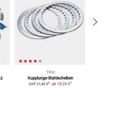
TRW
Bud Ra
tz
Kupplungs-Stahlscheiben
Kupplung
1
ab
19,26 €
2
2
UVP
21,40 €
UVP
147,99 €