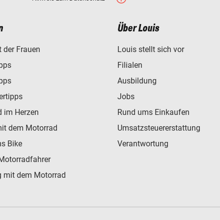
n
Über Louis
t der Frauen
Louis stellt sich vor
ipps
Filialen
ipps
Ausbildung
ertipps
Jobs
d im Herzen
Rund ums Einkaufen
mit dem Motorrad
Umsatzsteuererstattung
s Bike
Verantwortung
Motorradfahrer
 mit dem Motorrad