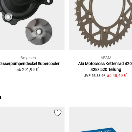
Boyesen
AFAM
asserpumpendeckel Supercooler
Alu Motocross Kettenrad
420
1
ab
291,99 €
428/ 520 Teilung
1
ab
48,49 €
2
UVP
53,88 €
n