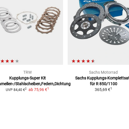
TRW
Sachs Motorrad
Kupplungs-Super Kit
Sachs Kupplungs-Komplettsa
amellen-/Stahlscheiben,Federn,Dichtung
für
R 850/1100
1
1
ab
75,96 €
365,69 €
2
UVP
84,40 €