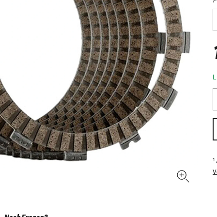
L
1
V