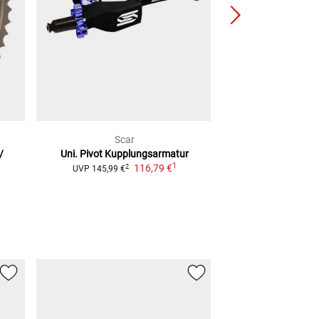
Scar
Athe
/
Uni. Pivot Kupplungsarmatur
MX Topend 
1
116,79 €
ab
18,
2
UVP
145,99 €
NEU