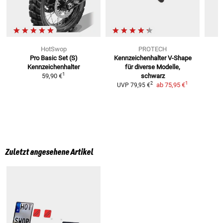
HotSwop
PROTECH
Pro Basic Set (S)
Kennzeichenhalter V-Shape
Kennzeichenhalter
für diverse Modelle,
1
59,90 €
schwarz
1
2
ab
75,95 €
UVP
79,95 €
Zuletzt angesehene Artikel