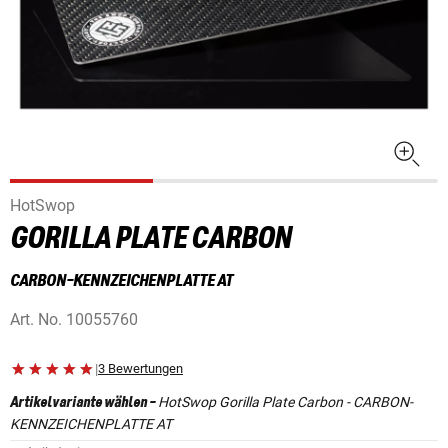
HotSwop
GORILLA PLATE CARBON
CARBON-KENNZEICHENPLATTE AT
Art. No.
10055760
|
3 Bewertungen
HotSwop Gorilla Plate Carbon - CARBON-
Artikelvariante wählen
-
KENNZEICHENPLATTE AT