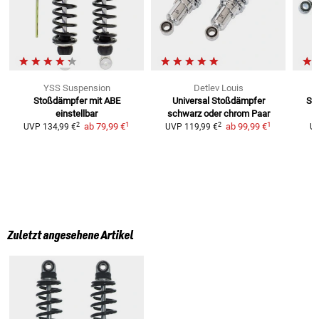
YSS Suspension
Detlev Louis
Stoßdämpfer mit ABE
Universal Stoßdämpfer
St
einstellbar
schwarz oder chrom
Paar
1
1
2
2
ab
79,99 €
ab
99,99 €
UVP
134,99 €
UVP
119,99 €
U
Zuletzt angesehene Artikel