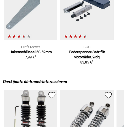
Craft-Meyer
BGS
Hakenschlüssel
50-52mm
Federspanner-Satz für
1
7,99 €
Motorräder, 2-tlg.
1
83,85 €
Das könnte dich auch interessieren