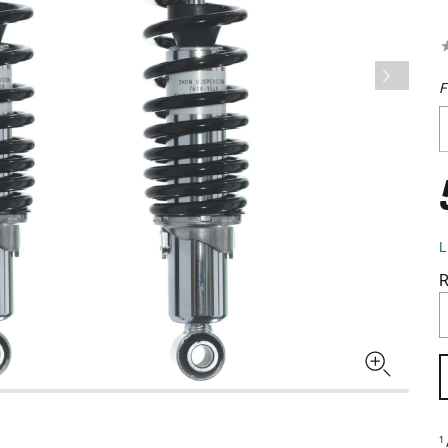
F
L
R
1