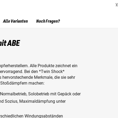
V
Alle Varianten
Noch Fragen?
it ABE
pferherstellern. Alle Produkte zeichnet ein
t hervorragend. Bei den *Twin Shock*
s hervorstechende Merkmale, die sie sehr
 2 Stoßdämpfern machen:
 Normalbetrieb, Solobetrieb mit Gepäck oder
 und Sozius, Maximaldämpfung unter
erschiedlichen Windungsabständen