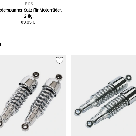
BGS
ederspanner-Satz für Motorräder,
2-tlg.
1
83,85 €
n