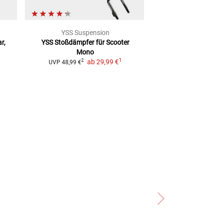
YSS Suspension
YSS Susp
r,
YSS Stoßdämpfer für Scooter
Stoßdämpfer für 
Mono
2
UVP
96,99 €
1
ab
29,99 €
2
UVP
48,99 €