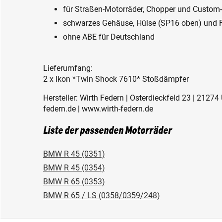
für Straßen-Motorräder, Chopper und Custom
schwarzes Gehäuse, Hülse (SP16 oben) und 
ohne ABE für Deutschland
Lieferumfang:
2 x Ikon *Twin Shock 7610* Stoßdämpfer
Hersteller: Wirth Federn | Osterdieckfeld 23 | 2127
federn.de | www.wirth-federn.de
Liste der passenden Motorräder
BMW R 45 (0351)
BMW R 45 (0354)
BMW R 65 (0353)
BMW R 65 / LS (0358/0359/248)