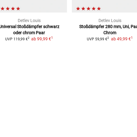
Detlev Louis
Detlev Louis
Universal Stoßdämpfer schwarz
Stoßdämpfer
280 mm, Uni, Paa
oder chrom
Paar
Chrom
1
1
ab
99,99 €
ab
49,99 €
2
2
UVP
119,99 €
UVP
59,99 €