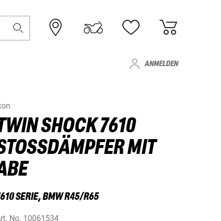
ANMELDEN
kon
TWIN SHOCK 7610
STOSSDÄMPFER MIT A
BE
7610 SERIE, BMW R45/R65
rt. No.
10061534