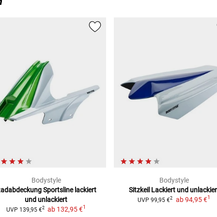
n
Bodystyle
Bodystyle
adabdeckung Sportsline
lackiert
Sitzkeil
Lackiert und unlackier
1
und unlackiert
ab
94,95 €
2
UVP
99,95 €
1
ab
132,95 €
2
UVP
139,95 €