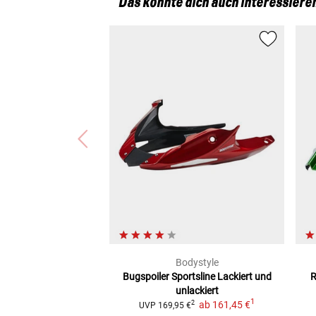
Das könnte dich auch interessiere
Bodystyle
Bugspoiler Sportsline
Lackiert und
R
unlackiert
1
ab
161,45 €
2
UVP
169,95 €