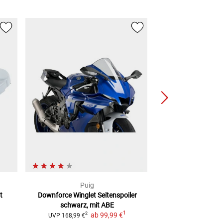
Puig
Pui
t
Downforce Winglet Seitenspoiler
Bugspoiler mi
schwarz, mit ABE
SCHW
1
ab
99,99 €
ab
194,
2
UVP
168,99 €