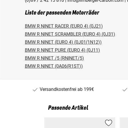
(0)89 / 2 42 15 810 | info@ilmberger-carbon.com |
Liste der passenden Motorräder
BMW R NINET RACER (EURO 4) (0J21)
BMW R NINET SCRAMBLER (EURO 4) (0J31)
BMW R NINET (EURO 4) (0J01(1N12))
BMW R NINET PURE (EURO 4) (0J11)
BMW R NINET /5 (RNINET/5)
BMW R NINET (0A06(R1ST))
Versandkostenfrei ab 199€
Passende Artikel