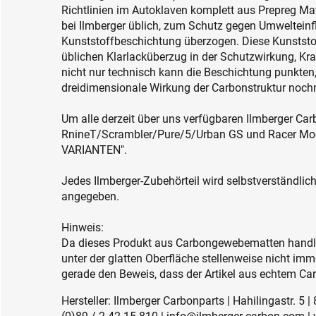
Richtlinien im Autoklaven komplett aus Prepreg Mate
bei Ilmberger üblich, zum Schutz gegen Umwelteinfl
Kunststoffbeschichtung überzogen. Diese Kunststof
üblichen Klarlacküberzug in der Schutzwirkung, Kra
nicht nur technisch kann die Beschichtung punkten,
dreidimensionale Wirkung der Carbonstruktur nochm
Um alle derzeit über uns verfügbaren Ilmberger Ca
RnineT/Scrambler/Pure/5/Urban GS und Racer Model
VARIANTEN".
Jedes Ilmberger-Zubehörteil wird selbstverständlic
angegeben.
Hinweis:
Da dieses Produkt aus Carbongewebematten handlami
unter der glatten Oberfläche stellenweise nicht imm
gerade den Beweis, dass der Artikel aus echtem Car
Hersteller: Ilmberger Carbonparts | Hahilingastr. 5