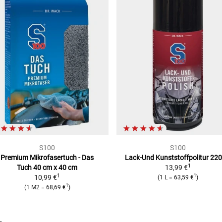
S100
S100
Premium Mikrofasertuch - Das
Lack-Und Kunststoffpolitur
220
1
Tuch
40 cm x 40 cm
13,99 €
1
1
10,99 €
(
1 L
=
63,59 €
)
1
(
1 M2
=
68,69 €
)