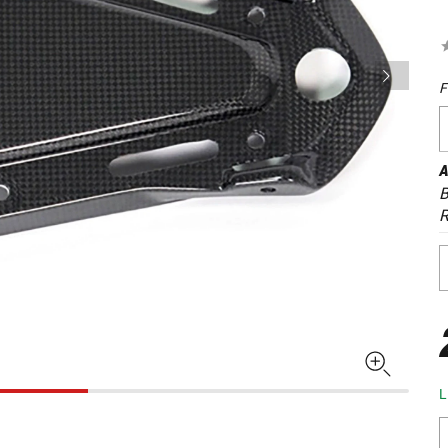
F
A
B
L