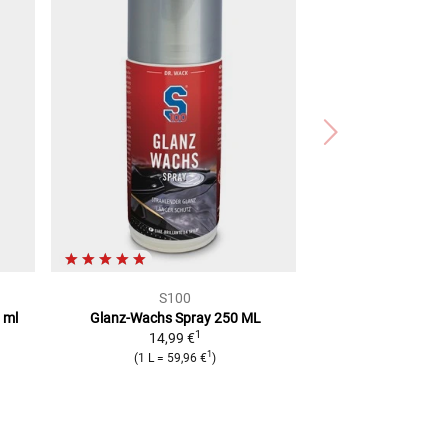
S100
 ml
Glanz-Wachs Spray
250 ML
1
14,99 €
1
(
1 L
=
59,96 €
)