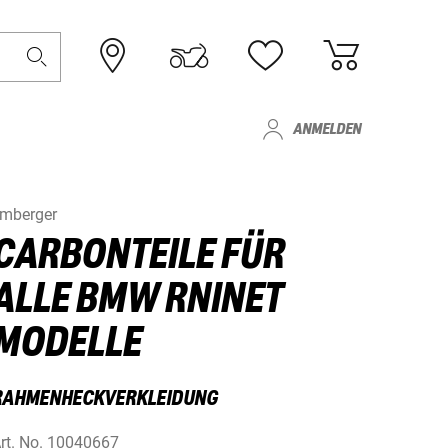
ANMELDEN
lmberger
CARBONTEILE FÜR
ALLE BMW RNINET
MODELLE
RAHMENHECKVERKLEIDUNG
rt. No.
10040667