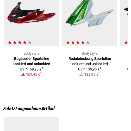
Bodystyle
Bodystyle
Bugspoiler Sportsline
Radabdeckung Sportsline
Lackiert und unlackiert
lackiert und unlackiert
2
2
UVP
169,95 €
UVP
139,95 €
U
1
1
ab
161,45 €
ab
132,95 €
Zuletzt angesehene Artikel