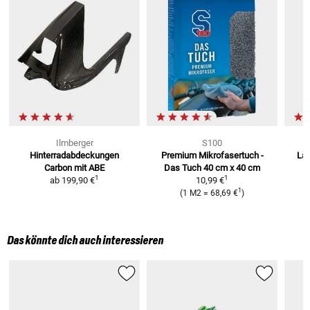
Ilmberger
S100
Hinterradabdeckungen
Premium Mikrofasertuch -
Lac
Carbon
mit ABE
Das Tuch
40 cm x 40 cm
1
1
ab
199,90 €
10,99 €
1
(
1 M2
=
68,69 €
)
Das könnte dich auch interessieren