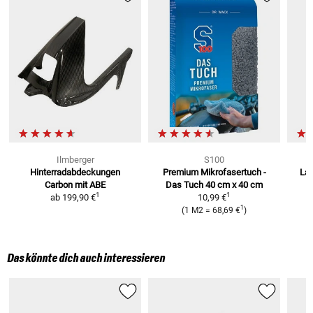
Ilmberger
S100
Hinterradabdeckungen
Premium Mikrofasertuch -
Lac
Carbon
mit ABE
Das Tuch
40 cm x 40 cm
1
1
ab
199,90 €
10,99 €
1
(
1 M2
=
68,69 €
)
Das könnte dich auch interessieren