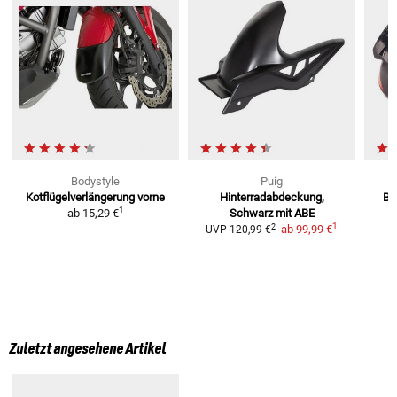
Bodystyle
Puig
Kotflügelverlängerung vorne
Hinterradabdeckung,
Bu
1
ab
15,29 €
Schwarz
mit ABE
1
2
ab
99,99 €
UVP
120,99 €
Zuletzt angesehene Artikel