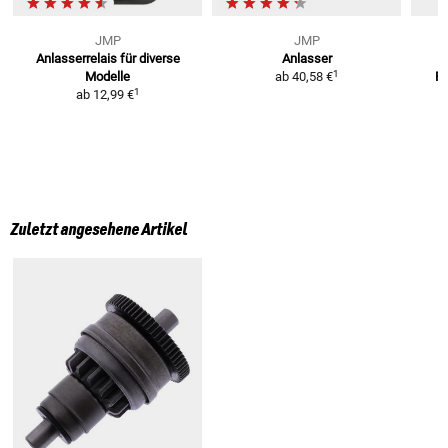
JMP
JMP
Anlasserrelais
für diverse
Anlasser
1
Modelle
ab
40,58 €
Re
1
ab
12,99 €
Zuletzt angesehene Artikel