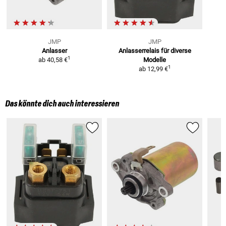
JMP
JMP
Anlasser
Anlasserrelais
für diverse
1
ab
40,58 €
Modelle
1
ab
12,99 €
Das könnte dich auch interessieren