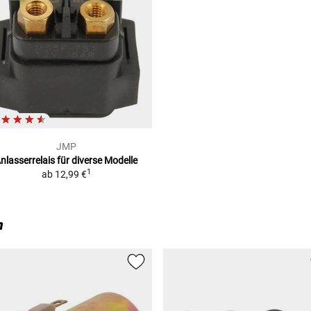
JMP
nlasserrelais
für diverse Modelle
1
ab
12,99 €
n