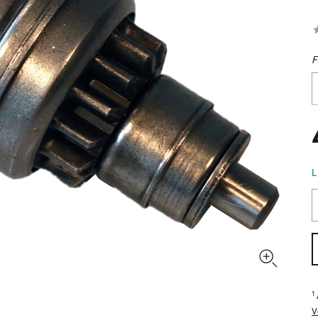
F
L
1
V