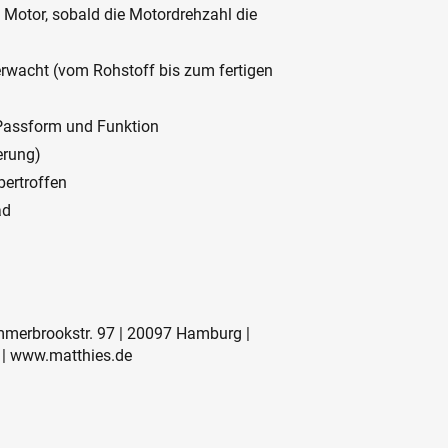
m Motor, sobald die Motordrehzahl die
erwacht (vom Rohstoff bis zum fertigen
 Passform und Funktion
erung)
bertroffen
ad
mmerbrookstr. 97 | 20097 Hamburg |
 | www.matthies.de