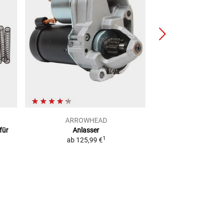
ARROWHEAD
Val
für
Anlasser
Anlas
1
ab
125,99 €
ab
402,