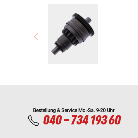
Derbi RAMBLA 250 (RAMBLA-250)
Gilera RUNNER ST 200 (RUN-200ST)
Aprilia SCARABEO 100 4T (SCAR4T100)
Piaggio SKIPPER 150 SKR/LXT (SKIP-150)
Aprilia SPORTCITY 125 (4-TAKTER) (SPORTC-125)
Aprilia SPORTCITY 200 (SPORTC-200)
Aprilia SR 125 (SR125/99)
Piaggio TPH 125 (TPH125)
Gilera TYPHOON 125 (TYPHOON125)
Piaggio ZIP 125 (ZIP125)
Bestellung & Service Mo.-Sa. 9-20 Uhr
040 - 734 193 60