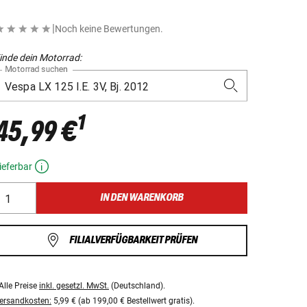
|
Noch keine Bewertungen.
inde dein Motorrad:
Motorrad suchen
1
45,99 €
ieferbar
IN DEN WARENKORB
FILIALVERFÜGBARKEIT PRÜFEN
Alle Preise
inkl. gesetzl. MwSt.
(Deutschland).
ersandkosten:
5,99 € (ab 199,00 € Bestellwert gratis).