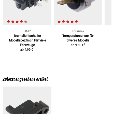
JMP
Tourmax
Bremslichtschalter
Temperatursensor für
Modellspezifisch
Für viele
diverse Modelle
1
Fahrzeuge
ab
9,60 €
1
ab
4,99 €
Zuletzt angesehene Artikel