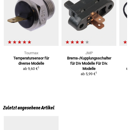
Tourmax
JMP
Temperatursensor für
Brems-/Kupplungsschalter
diverse Modelle
für Div Modelle
Für Div.
h
1
ab
9,60 €
Modelle
u
1
ab
5,99 €
Zuletzt angesehene Artikel