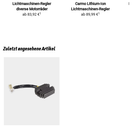
Lichtmaschinen-Regler
Carmo Lithium-Ion
Li
diverse Motorräder
Lichtmaschinen-Regler
1
1
ab
83,92 €
ab
89,99 €
Zuletzt angesehene Artikel