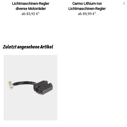
Lichtmaschinen-Regler
Carmo Lithium-Ion
Li
diverse Motorräder
Lichtmaschinen-Regler
1
1
ab
83,92 €
ab
89,99 €
Zuletzt angesehene Artikel