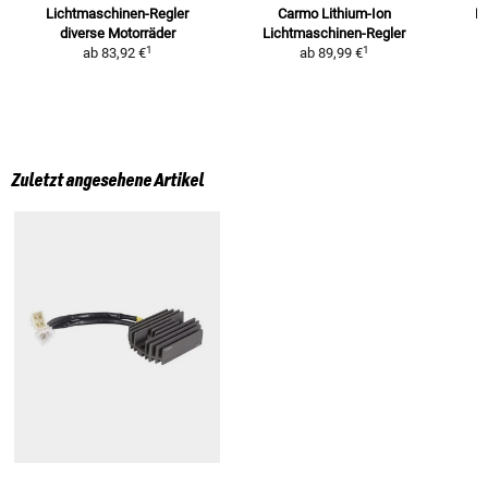
Lichtmaschinen-Regler
Carmo Lithium-Ion
Li
diverse Motorräder
Lichtmaschinen-Regler
1
1
ab
83,92 €
ab
89,99 €
Zuletzt angesehene Artikel