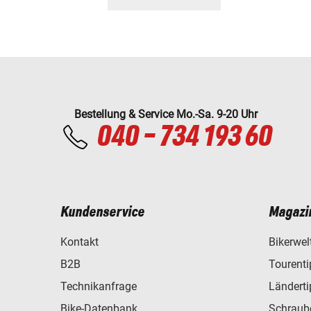
Honda XL 200 R (MD06)
Honda XL 250 R (MD11)
Honda CB-1 (CB400 F) (NC27)
Honda VFR 750 R (RC30)
Honda NX 650 DOMINATOR (RD02)
Honda XRV 650 AFRICA TWIN (RD03)
Bestellung & Service Mo.-Sa. 9-20 Uhr
040 - 734 193 60
Kundenservice
Magazi
Kontakt
Bikerwel
B2B
Tourent
Technikanfrage
Ländert
Bike-Datenbank
Schraub