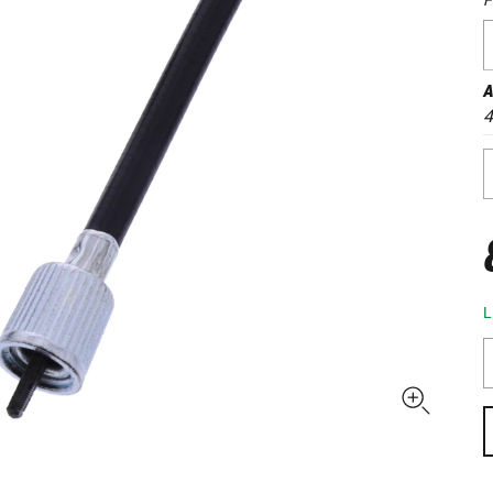
A
4
L