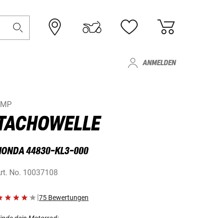
ANMELDEN
JMP
TACHOWELLE
HONDA 44830-KL3-000
rt. No.
10037108
|
75 Bewertungen
inde dein Motorrad: