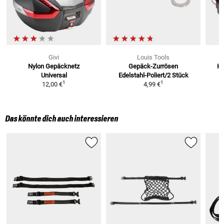
Givi
Louis Tools
Nylon Gepäcknetz
Gepäck-Zurrösen
Ha
Universal
Edelstahl-Poliert/2 Stück
1
1
12,00 €
4,99 €
Das könnte dich auch interessieren