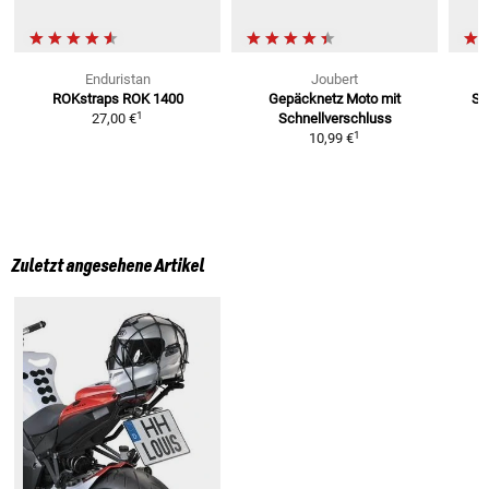
Enduristan
Joubert
ROKstraps ROK 1400
Gepäcknetz Moto
mit
Sp
1
27,00 €
Schnellverschluss
1
10,99 €
Zuletzt angesehene Artikel