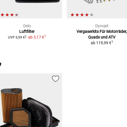
Delo
Dynojet
Luftfilter
Vergaserkits Für Motorräder,
1
ab
3,17 €
Quads und ATV
2
UVP
6,99 €
1
ab
119,99 €
n