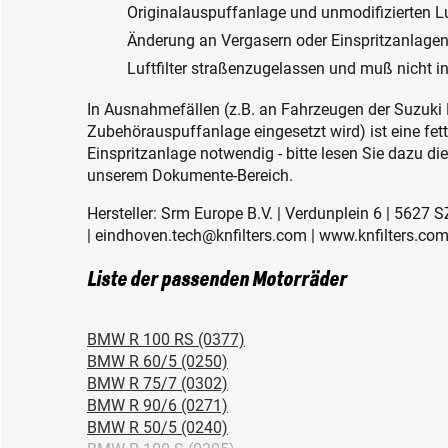
Originalauspuffanlage und unmodifizierten Luf
Änderung an Vergasern oder Einspritzanlage
Luftfilter straßenzugelassen und muß nicht i
In Ausnahmefällen (z.B. an Fahrzeugen der Suzuki 
Zubehörauspuffanlage eingesetzt wird) ist eine fe
Einspritzanlage notwendig - bitte lesen Sie dazu di
unserem Dokumente-Bereich.
Hersteller: Srm Europe B.V. | Verdunplein 6 | 5627
| eindhoven.tech@knfilters.com | www.knfilters.co
Liste der passenden Motorräder
BMW R 100 RS (0377)
BMW R 60/5 (0250)
BMW R 75/7 (0302)
BMW R 90/6 (0271)
BMW R 50/5 (0240)