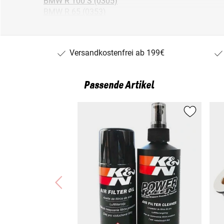
BMW R 100 S (0305)
BMW R 65 (0353)
BMW R 75/5 (0260)
BMW R 100 RS (0306)
BMW R 100 S (0376)
Versandkostenfrei ab 199€
BMW R 100/7 (0304)
BMW R 45 (0351)
BMW R 60/7 (0301)
Passende Artikel
BMW R 80/7 N (0327)
BMW R 100 T (0385)
BMW R 60/6 (0251)