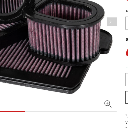
F
U
L
1
V
2