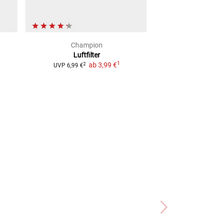
Champion
K&
Luftfilter
Luftfilterö
1
ab
3,99 €
2
2
UVP
6,99 €
UVP
13,99 €
(
1 L
=
54