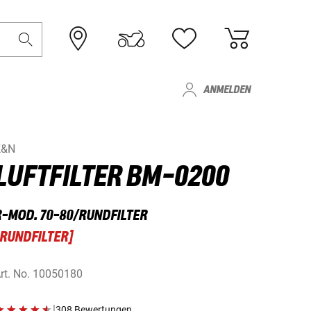
ANMELDEN
K&N
LUFTFILTER BM-0200
R-MOD. 70-80/RUNDFILTER
RUNDFILTER
]
rt. No.
10050180
|
308 Bewertungen