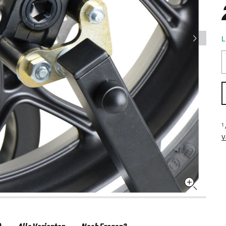
L
1
V