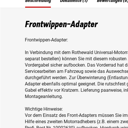
Beschreibung
Dokumente (1)
Bewertungen (6
Frontwippen-Adapter
Frontwippen-Adapter:
In Verbindung mit dem Rothewald Universal-Motorrad
separat bestellen) können Sie mit diesem robusten
Vordergabel sicher aufbocken. Das Vorderrad hat 
Servicearbeiten am Fahrzeug sowie das Auswechse
durchgeführt werden. Zur Überwinterung (Entlastun
Adapter ebenfalls optimal geeignet. Die rutschfes
Gabel effektiv vor Kratzern. Lieferung paarweise, i
Montageanleitung.
Wichtige Hinweise:
Vor dem Einsatz des Front-Adapters müssen Sie im
Hilfe eines zweiten Motorradhebers (z.B. einem zw
Profi, Best.Nr. 10002630) aufbocken. Hierdurch wird