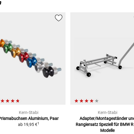
n
Kern-Stabi
Kern-Stabi
Prismabuchsen
Aluminium, Paar
Adapter/Montageständer un
1
ab
19,95 €
Rangiersatz
Speziell für BMW R
Modelle