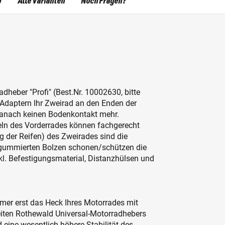
)
Alle Varianten
Noch Fragen?
heber "Profi" (Best.Nr. 10002630, bitte
 Adaptern Ihr Zweirad an den Enden der
danach keinen Bodenkontakt mehr.
ln des Vorderrades können fachgerecht
g der Reifen) des Zweirades sind die
t gummierten Bolzen schonen/schützen die
nkl. Befestigungsmaterial, Distanzhülsen und
mer erst das Heck Ihres Motorrades mit
eiten Rothewald Universal-Motorradhebers
 eine wesentlich höhere Stabilität des