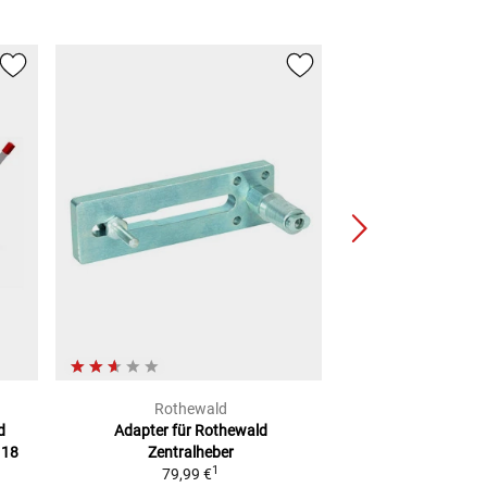
Rothewald
Kern-S
d
Adapter für Rothewald
Steuerschaf
 18
Zentralheber
2
UVP
14,95 €
1
79,99 €