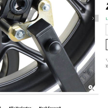
L
1
V