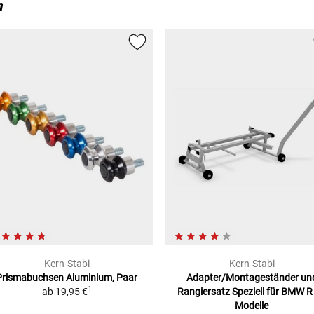
n
Kern-Stabi
Kern-Stabi
Prismabuchsen
Aluminium, Paar
Adapter/Montageständer un
1
ab
19,95 €
Rangiersatz
Speziell für BMW R
Modelle