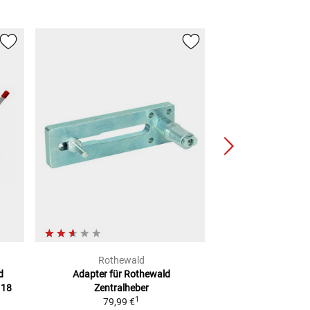
Rothewald
Kern-S
d
Adapter für Rothewald
Steuerschaf
 18
Zentralheber
2
UVP
14,95 €
1
79,99 €