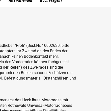
)
Alle Varianten
Noch Fragen?
heber "Profi" (Best.Nr. 10002630, bitte
 Adaptern Ihr Zweirad an den Enden der
danach keinen Bodenkontakt mehr.
ln des Vorderrades können fachgerecht
g der Reifen) des Zweirades sind die
t gummierten Bolzen schonen/schützen die
nkl. Befestigungsmaterial, Distanzhülsen und
mer erst das Heck Ihres Motorrades mit
eiten Rothewald Universal-Motorradhebers
 eine wesentlich höhere Stabilität des