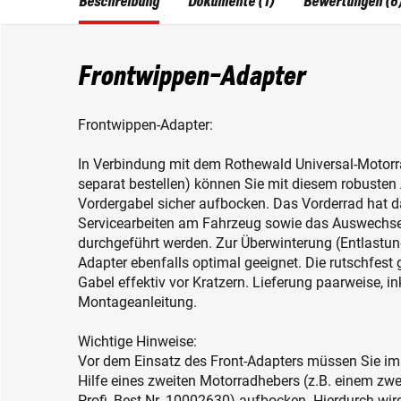
Beschreibung
Dokumente (1)
Bewertungen (6
Frontwippen-Adapter
Frontwippen-Adapter:
In Verbindung mit dem Rothewald Universal-Motorrad
separat bestellen) können Sie mit diesem robusten
Vordergabel sicher aufbocken. Das Vorderrad hat 
Servicearbeiten am Fahrzeug sowie das Auswechse
durchgeführt werden. Zur Überwinterung (Entlastun
Adapter ebenfalls optimal geeignet. Die rutschfes
Gabel effektiv vor Kratzern. Lieferung paarweise, i
Montageanleitung.
Wichtige Hinweise:
Vor dem Einsatz des Front-Adapters müssen Sie im
Hilfe eines zweiten Motorradhebers (z.B. einem zw
Profi, Best.Nr. 10002630) aufbocken. Hierdurch wird