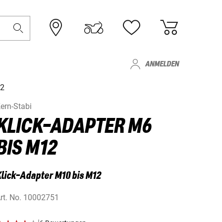
ANMELDEN
12
ern-Stabi
KLICK-ADAPTER M6
BIS M12
lick-Adapter M10 bis M12
rt. No.
10002751