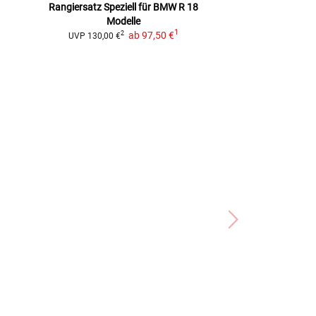
Rangiersatz
Speziell für BMW R 18
Zentral
Modelle
79,99
1
ab
97,50 €
2
UVP
130,00 €