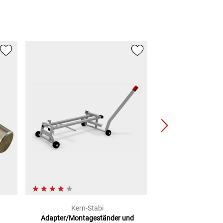
Kern-Stabi
Rothe
Adapter/Montageständer und
Adapter für