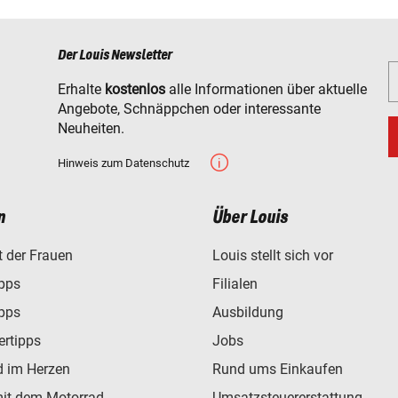
Der Louis Newsletter
Erhalte
kostenlos
alle Informationen über aktuelle
Angebote, Schnäppchen oder interessante
Neuheiten.
Hinweis zum Datenschutz
n
Über Louis
t der Frauen
Louis stellt sich vor
ipps
Filialen
ipps
Ausbildung
ertipps
Jobs
d im Herzen
Rund ums Einkaufen
mit dem Motorrad
Umsatzsteuererstattung