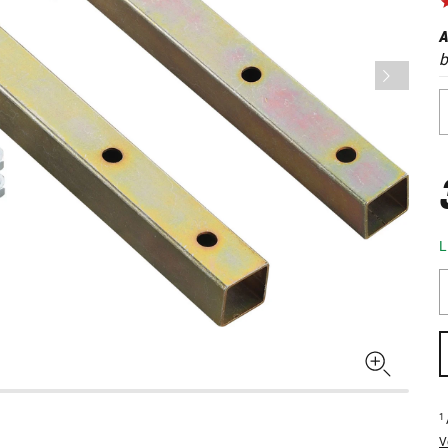
A
b
L
1
V