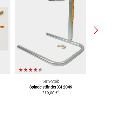
Kern-Stabi
Kern-S
Spindelständer X4 2049
Klick-Adapter fü
1
219,00 €
34,95