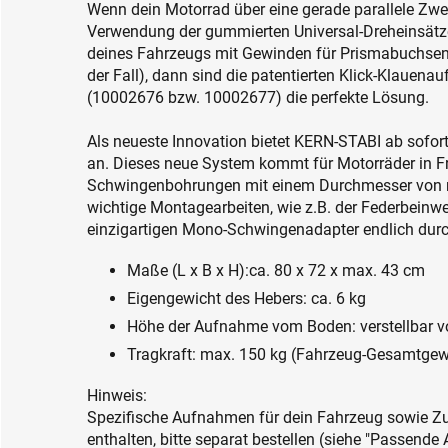
Wenn dein Motorrad über eine gerade parallele Zwe
Verwendung der gummierten Universal-Dreheinsätze
deines Fahrzeugs mit Gewinden für Prismabuchsen a
der Fall), dann sind die patentierten Klick-Klaue
(10002676 bzw. 10002677) die perfekte Lösung.
Als neueste Innovation bietet KERN-STABI ab sof
an. Dieses neue System kommt für Motorräder in F
Schwingenbohrungen mit einem Durchmesser von m
wichtige Montagearbeiten, wie z.B. der Federbeinw
einzigartigen Mono-Schwingenadapter endlich durc
Maße (L x B x H):ca. 80 x 72 x max. 43 cm
Eigengewicht des Hebers: ca. 6 kg
Höhe der Aufnahme vom Boden: verstellbar v
Tragkraft: max. 150 kg (Fahrzeug-Gesamtgew
Hinweis:
Spezifische Aufnahmen für dein Fahrzeug sowie Zu
enthalten, bitte separat bestellen (siehe "Passende A