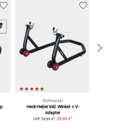
Rothewald
Rothe
p.
Heck-Heber
inkl. Winkel- + V-
Scherenhe
Adapter
Rahmena
1
39,99 €
2
UVP
59,99 €
UVP
129,99 €