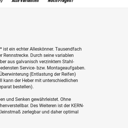
5)
Alle Varianten
Noch Fragen?
 ist ein
echter Alleskönner.
Tausendfach
er Rennstrecke.
Durch seine variablen
eber aus galvanisch verzinktem Stahl-
hiedensten Service- bzw. Montageaufgaben.
Überwinterung (Entlastung der Reifen)
l kann der Heber mit unterschiedlichen
parat bestellen).
eben und Senken gewährleistet. Ohne
enverstellbar. Des Weiteren ist der KERN-
leinstmaß zerlegbar und daher optimal
.