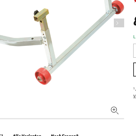
L
1
V