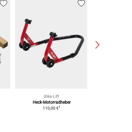
Bike-Lift
Rothe
Heck-Motorradheber
Heck-Heber
ink
1
110,00 €
Adap
2
UVP
59,99 €