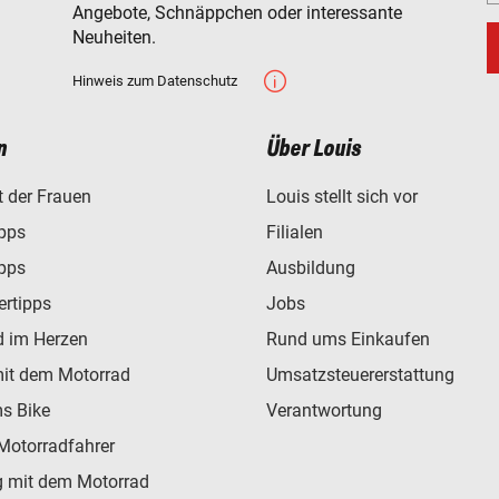
Angebote, Schnäppchen oder interessante
Neuheiten.
Hinweis zum Datenschutz
n
Über Louis
t der Frauen
Louis stellt sich vor
ipps
Filialen
ipps
Ausbildung
ertipps
Jobs
d im Herzen
Rund ums Einkaufen
mit dem Motorrad
Umsatzsteuererstattung
s Bike
Verantwortung
Motorradfahrer
 mit dem Motorrad