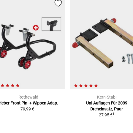
Rothewald
Kern-Stabi
Heber Front Pin- + Wippen Adap.
Uni-Auflagen Für 2039
1
79,99 €
Dreheinsatz, Paar
1
27,95 €