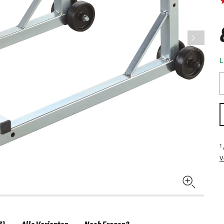
L
1
V