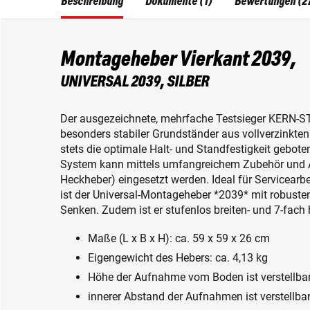
Beschreibung
Dokumente (1)
Bewertungen (2
Montageheber Vierkant 2039,
UNIVERSAL 2039, SILBER
Der ausgezeichnete, mehrfache Testsieger KERN-ST
besonders stabiler Grundständer aus vollverzinkten
stets die optimale Halt- und Standfestigkeit gebot
System kann mittels umfangreichem Zubehör und Ada
Heckheber) eingesetzt werden. Ideal für Servicearb
ist der Universal-Montageheber *2039* mit robuste
Senken. Zudem ist er stufenlos breiten- und 7-fach 
Maße (L x B x H): ca. 59 x 59 x 26 cm
Eigengewicht des Hebers: ca. 4,13 kg
Höhe der Aufnahme vom Boden ist verstellbar
innerer Abstand der Aufnahmen ist verstellba