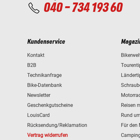
040 - 734 193 60
Kundenservice
Magazi
Kontakt
Bikerwel
B2B
Tourent
Technikanfrage
Ländert
Bike-Datenbank
Schraub
Newsletter
Motorra
Geschenkgutscheine
Reisen 
LouisCard
Rund um
Rücksendung/Reklamation
Für den 
Vertrag widerrufen
Camping