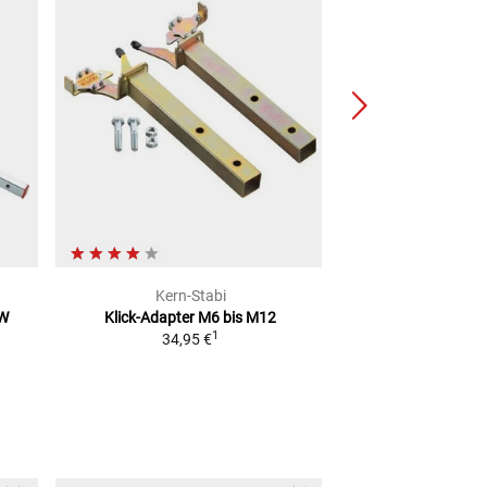
Kern-Stabi
Kern-S
MW
Klick-Adapter M6 bis M12
Prismabuchsen
A
1
34,95 €
ab
19,