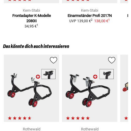
Kern-Stabi
Kern-Stabi
Frontadapter
K-Modelle
Einarmständer Profi 2017N
Ei
1
2
2080Ii
138,00 €
UVP
139,00 €
1
34,95 €
Das könnte dich auch interessieren
Rothewald
Rothewald