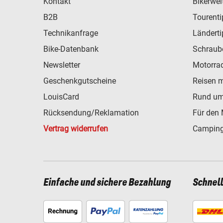
Kontakt
Bikerwel
B2B
Tourent
Technikanfrage
Ländert
Bike-Datenbank
Schraub
Newsletter
Motorra
Geschenkgutscheine
Reisen 
LouisCard
Rund um
Rücksendung/Reklamation
Für den 
Vertrag widerrufen
Camping
Einfache und sichere Bezahlung
Schnel