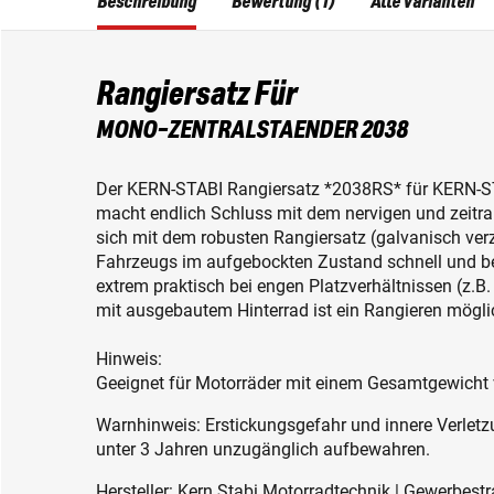
Beschreibung
Bewertung (1)
Alle Varianten
Rangiersatz Für
MONO-ZENTRALSTAENDER 2038
Der KERN-STABI Rangiersatz *2038RS* für KERN-S
macht e
ndlich Schluss mit dem nervigen und zeitr
sich mit dem robusten Rangiersatz (galvanisch verz
Fahrzeugs im aufgebockten Zustand schnell und be
extrem praktisch bei engen Platzverhältnissen (z.B
mit ausgebautem Hinterrad ist ein Rangieren mögli
Hinweis:
Geeignet für Motorräder mit einem Gesamtgewicht
Warnhinweis: Erstickungsgefahr und innere Verletzu
unter 3 Jahren unzugänglich aufbewahren.
Hersteller: Kern Stabi Motorradtechnik | Gewerbest