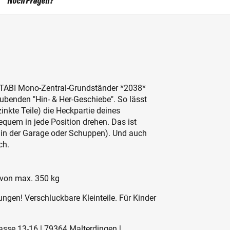
Noch Fragen?
TABI Mono-Zentral-Grundständer *2038*
aubenden "Hin- & Her-Geschiebe".
So lässt
inkte Teile) die Heckpartie deines
quem in jede Position drehen. Das ist
. in der Garage oder Schuppen). Und auch
ch.
 von max. 350 kg
ngen! Verschluckbare Kleinteile. Für Kinder
rasse 13-16 | 79364 Malterdingen |