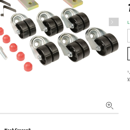
L
1
V