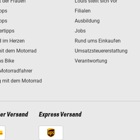
t der Frauen
Louis stellt sich vor
ipps
Filialen
ipps
Ausbildung
ertipps
Jobs
d im Herzen
Rund ums Einkaufen
mit dem Motorrad
Umsatzsteuererstattung
s Bike
Verantwortung
Motorradfahrer
 mit dem Motorrad
ler Versand
Express Versand