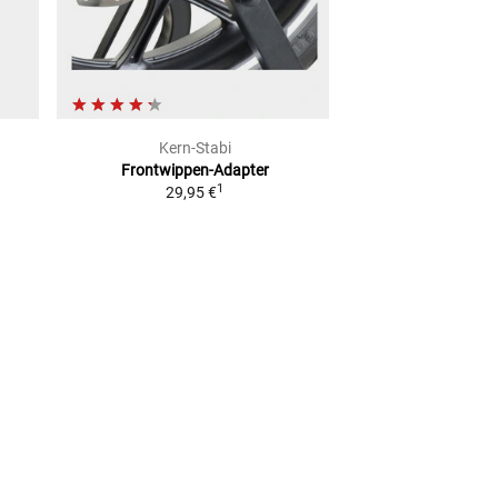
Kern-Stabi
Kern-S
Frontwippen-Adapter
Steuerschaf
1
29,95 €
2
UVP
14,95 €