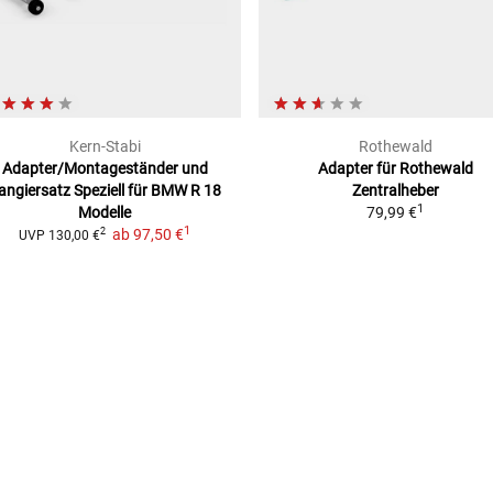
Kern-Stabi
Rothewald
Adapter/Montageständer und
Adapter für Rothewald
angiersatz
Speziell für BMW R 18
Zentralheber
1
Modelle
79,99 €
1
ab
97,50 €
2
UVP
130,00 €