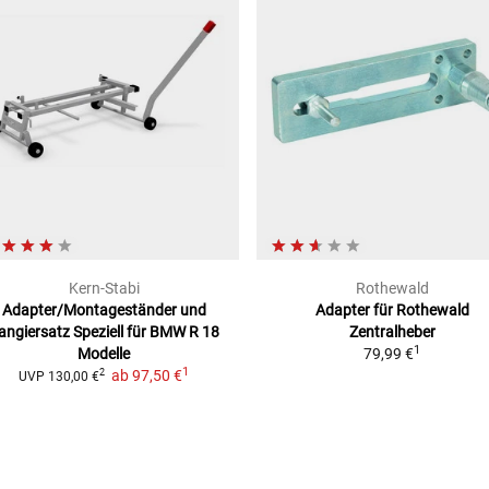
Kern-Stabi
Rothewald
Adapter/Montageständer und
Adapter für Rothewald
angiersatz
Speziell für BMW R 18
Zentralheber
1
Modelle
79,99 €
1
ab
97,50 €
2
UVP
130,00 €