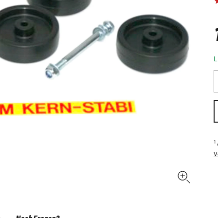
L
1
V