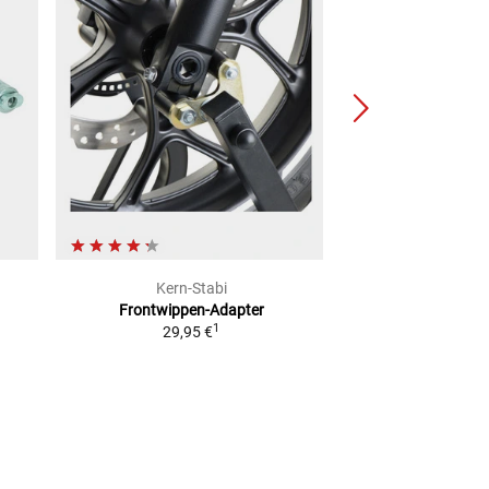
Kern-Stabi
Kern-S
Frontwippen-Adapter
Hubtisch Adapt
1
29,95 €
Mode
ab
129,