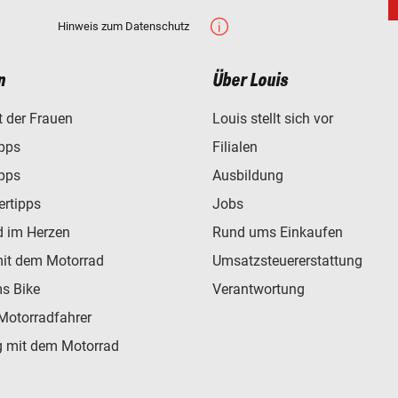
Hinweis zum Datenschutz
n
Über Louis
t der Frauen
Louis stellt sich vor
ipps
Filialen
ipps
Ausbildung
ertipps
Jobs
d im Herzen
Rund ums Einkaufen
mit dem Motorrad
Umsatzsteuererstattung
s Bike
Verantwortung
Motorradfahrer
 mit dem Motorrad