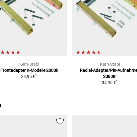
Kern-Stabi
Kern-Stabi
Frontadapter
K-Modelle 2080Ii
Radial-Adapter/Pin-Aufnahm
1
34,95 €
2080III
1
34,95 €
n