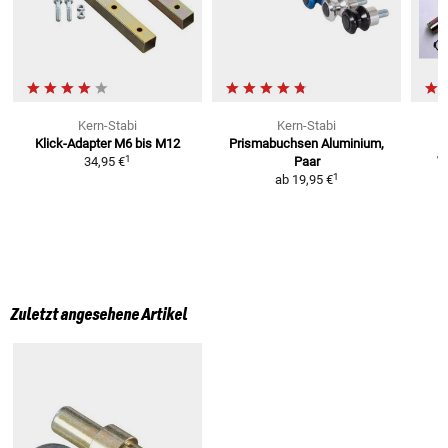
Kern-Stabi
Kern-Stabi
Klick-Adapter M6 bis M12
Prismabuchsen
Aluminium,
1
34,95 €
Paar
V
1
ab
19,95 €
Zuletzt angesehene Artikel