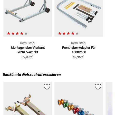
Kern-Stabi
Kern-Stabi
Montageheber Vierkant
Frontheber-Adapter
Für
2039,
Verzinkt
10002650
1
1
89,00 €
59,95 €
Das könnte dich auch interessieren